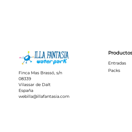
Producto
Entradas
Packs
Finca Mas Brassó, s/n
08339
Vilassar de Dalt
España
webilla@illafantasia.com
YouTube
Instagram